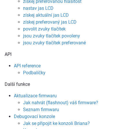
získej preferovanou hlasitost
nastav jas LCD
získej aktuální jas LCD
získej preferovaný jas LCD
povolit zvuky tlačítek
jsou zvuky tlačítek povoleny
jsou zvuky tlačítek preferované
API
API reference
Podbalíčky
Další funkce
Aktualizace firmwaru
Jak nahrát (flashnout) váš firmware?
Seznam firmwaru
Debugovací konzole
Jak se připojit ke konzoli Briana?